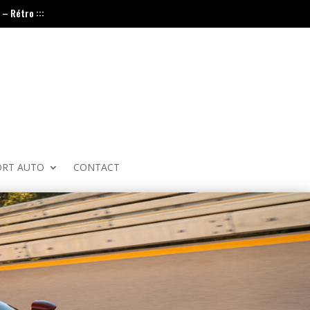
– Rétro :::
ORT AUTO
CONTACT