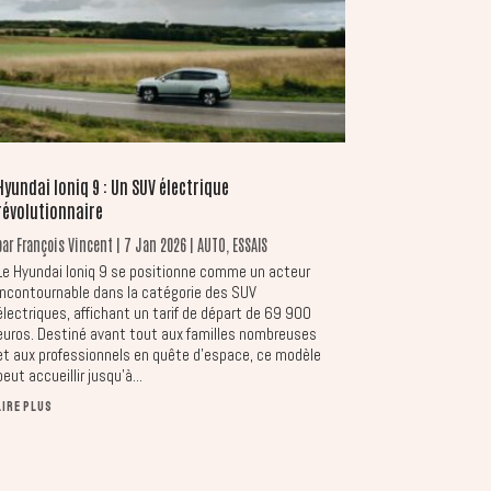
Hyundai Ioniq 9 : Un SUV électrique
révolutionnaire
par
François Vincent
|
7 Jan 2026
|
AUTO
,
ESSAIS
Le Hyundai Ioniq 9 se positionne comme un acteur
incontournable dans la catégorie des SUV
électriques, affichant un tarif de départ de 69 900
euros. Destiné avant tout aux familles nombreuses
et aux professionnels en quête d’espace, ce modèle
peut accueillir jusqu’à...
LIRE PLUS