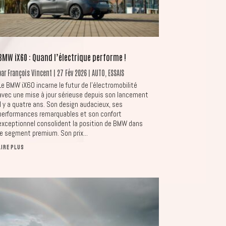
BMW iX60 : Quand l’électrique performe !
par
François Vincent
|
27 Fév 2026
|
AUTO
,
ESSAIS
Le BMW iX60 incarne le futur de l’électromobilité
avec une mise à jour sérieuse depuis son lancement
il y a quatre ans. Son design audacieux, ses
performances remarquables et son confort
exceptionnel consolident la position de BMW dans
le segment premium. Son prix...
LIRE PLUS