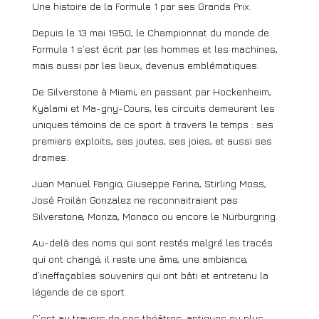
Une histoire de la Formule 1 par ses Grands Prix.
Depuis le 13 mai 1950, le Championnat du monde de
Formule 1 s’est écrit par les hommes et les machines,
mais aussi par les lieux, devenus emblématiques.
De Silverstone à Miami, en passant par Hockenheim,
Kyalami et Ma-gny-Cours, les circuits demeurent les
uniques témoins de ce sport à travers le temps : ses
premiers exploits, ses joutes, ses joies, et aussi ses
drames.
Juan Manuel Fangio, Giuseppe Farina, Stirling Moss,
José Froilàn Gonzalez ne reconnaitraient pas
Silverstone, Monza, Monaco ou encore le Nürburgring.
Au-delà des noms qui sont restés malgré les tracés
qui ont changé, il reste une âme, une ambiance,
d’ineffaçables souvenirs qui ont bâti et entretenu la
légende de ce sport.
C’est au travers de ces théâtres, antiques ou plus