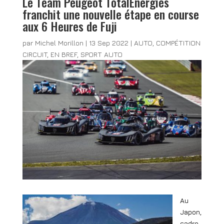
Le Team Peugeot TotalEnergies
franchit une nouvelle étape en course
aux 6 Heures de Fuji
par
Michel Morillon
|
13 Sep 2022
|
AUTO
,
COMPÉTITION
CIRCUIT
,
EN BREF
,
SPORT AUTO
Au
Japon,
cadre