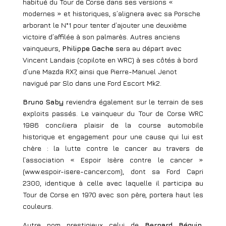
habitué du Tour de Corse dans ses versions «
modernes » et historiques, s’alignera avec sa Porsche
arborant le N°1 pour tenter d’ajouter une deuxième
victoire d’affilée à son palmarès. Autres anciens
vainqueurs,
Philippe Gache
sera au départ avec
Vincent Landais (copilote en WRC) à ses côtés à bord
d’une Mazda RX7, ainsi que Pierre-Manuel Jenot
navigué par Slo dans une Ford Escort Mk2.
Bruno Saby
reviendra également sur le terrain de ses
exploits passés. Le vainqueur du Tour de Corse WRC
1986 conciliera plaisir de la course automobile
historique et engagement pour une cause qui lui est
chère : la lutte contre le cancer au travers de
l’association « Espoir Isère contre le cancer »
(www.espoir-isere-cancer.com), dont sa Ford Capri
2300, identique à celle avec laquelle il participa au
Tour de Corse en 1970 avec son père, portera haut les
couleurs.
Autre nom prestigieux celui de
Bernard Béguin
.