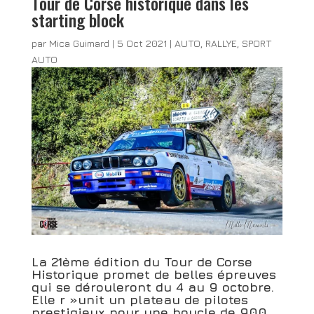
Tour de Corse historique dans les
starting block
par
Mica Guimard
|
5 Oct 2021
|
AUTO
,
RALLYE
,
SPORT
AUTO
La 21ème édition du Tour de Corse
Historique promet de belles épreuves
qui se dérouleront du 4 au 9 octobre.
Elle r »unit un plateau de pilotes
prestigieux pour une boucle de 900