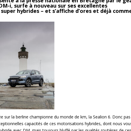
enté à la presse nationale en Bretagne par le gé
DM-i, surfe à nouveau sur ses excellentes
 super hybrides – et s’affiche d’ores et déjà comm
ée sur la berline championne du monde de km, la Sealion 6. Donc pas
xceptionnelles capacités de ces motorisations hybrides, dont nous vou
Hybride avec DM, mais toujours bluffé par les qualités routières de ce