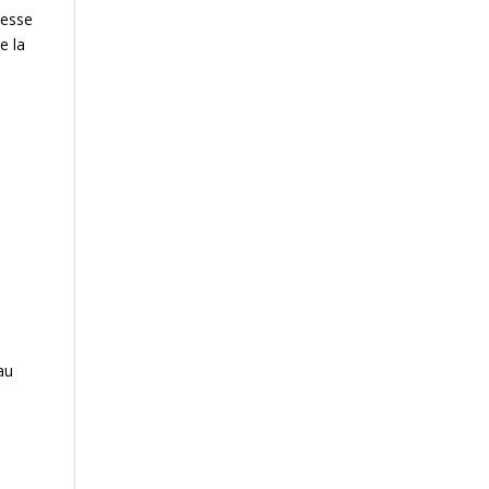
tesse
e la
au