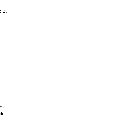
e 29
e et
de.