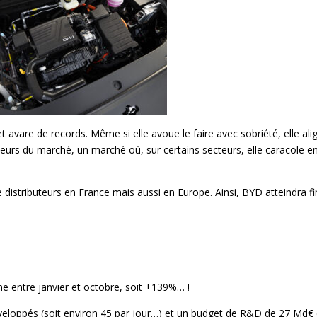
et avare de records. Même si elle avoue le faire avec sobriété, elle ali
leurs du marché, un marché où, sur certains secteurs, elle caracole en
distributeurs en France mais aussi en Europe. Ainsi, BYD atteindra fi
e entre janvier et octobre, soit +139%… !
éveloppés (soit environ 45 par jour…) et un budget de R&D de 27 Md€