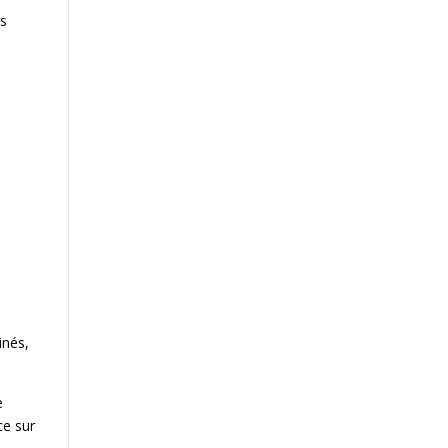
es
inés,
e
ce sur