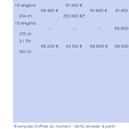
1.5 eHybrid
57 300 €
58 400 €
61 800 €
61 400
204 ch
(53 300 €)*
1.5 eHybrid
–
–
–
63 600
272 ch
2 l TDi
55 200 €
54 100 €
58 600 €
58 200
150 ch
*Exemples d’offres du moment : tarifs remisés ‘à partir