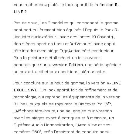
Vous recherchez plutôt le look sportif de la
finition R-
LINE
?
Pas de souci, les 3 modèles qui composent la gamme
sont particulièrement bien équipés ! Depuis le Pack R-
line intérieur/extérieur : avec des jantes 19 Coventry,
des sièges sport en tissu et ‘ArtVelours’ avec appui-
tête Intadre avec siège ErgoActive côté conducteur.
Plus la peinture métallisée et un toit ouvrant
panoramique sur la
version Edition
, une série spéciale
au prix attractif et aux conditions intéressantes.
Pour conclure sur le haut de gamme, la version
R-LINE
EXCLUSIVE
! Un look sportif, fait de raffinement et de
technologie, qui reprend les équipements de la version
R Line+, auxquels se rajoutent le Discover Pro 15″*,
l’Affichage tète-haute, une sellerie en cuir Varenna
avec les sièges avant électriques et à mémoire
, un
Système Audio HarmanKardon
, l’
Area View et ses
caméras 360°, enfin l’
a
ssistant de conduite semi-