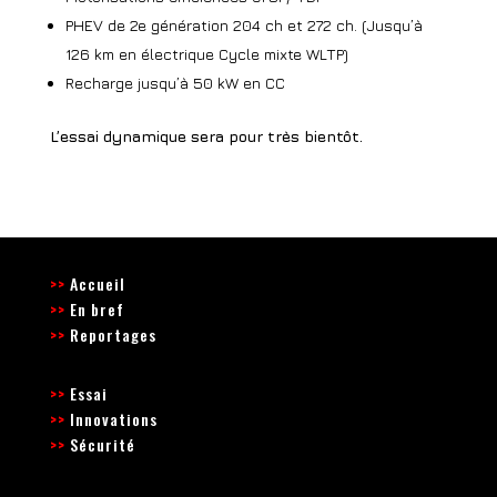
PHEV de 2e génération 204 ch et 272 ch. (Jusqu’à
126 km en électrique Cycle mixte WLTP)
Recharge jusqu’à 50 kW en CC
L’essai dynamique sera pour très bientôt.
>>
Accueil
>>
En bref
>>
Reportages
>>
Essai
>>
Innovations
>>
Sécurité