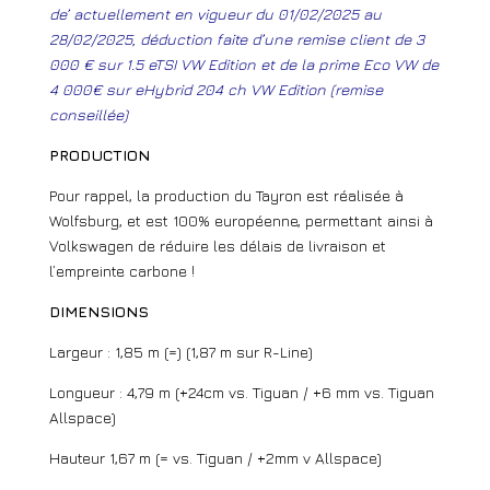
de’ actuellement en vigueur du 01/02/2025 au
28/02/2025, déduction faite d’une remise client de 3
000 € sur 1.5 eTSI VW Edition et de la prime Eco VW de
4 000€ sur eHybrid 204 ch VW Edition (remise
conseillée)
PRODUCTION
Pour rappel, la production du Tayron est réalisée à
Wolfsburg, et est 100% européenne, permettant ainsi à
Volkswagen de réduire les délais de livraison et
l’empreinte carbone !
DIMENSIONS
Largeur : 1,85 m (=) (1,87 m sur R-Line)
Longueur : 4,79 m (+24cm vs. Tiguan / +6 mm vs. Tiguan
Allspace)
Hauteur 1,67 m (= vs. Tiguan / +2mm v Allspace)