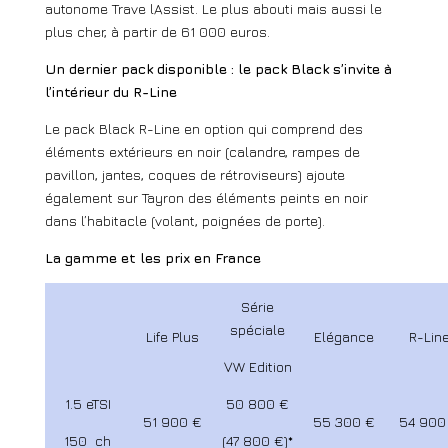
autonome Trave lAssist. Le plus abouti mais aussi le
plus cher, à partir de 61 000 euros.
Un dernier pack disponible : le pack Black s’invite à
l’intérieur du R-Line
Le pack Black R-Line en option qui comprend des
éléments extérieurs en noir (calandre, rampes de
pavillon, jantes, coques de rétroviseurs) ajoute
également sur Tayron des éléments peints en noir
dans l’habitacle (volant, poignées de porte).
La gamme et les prix en France
Série
spéciale
Life Plus
Elégance
R-Lin
VW Edition
1.5 eTSI
50 800 €
51 900 €
55 300 €
54 900
150 ch
(47 800 €)*