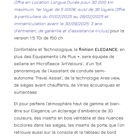
Offre en Location Longue Durée pour 30 000 km
maximum. 1er loyer de 5 000€, suivi de 36 loyers Offre
à particuliers du 01/02/2025 au 28/02/2025 et
immatriculation avant le 30/09/2025. 3 ans
d’entretien, de garantie et d’assistance inclus)
pour la
version 1.5 TDi de 150 ch.
Confortable et Technologique, la
finition ELEGANCE
, en
plus des Équipements Life Plus +, sera équipée de
sellerie en Microfleece ‘ArtVelours’, d’un Toit
panoramique, de l’Assistant de conduite semi-
autonome ‘Travel Assist’, de la technologie Area view,
de sièges avant chauffants, de Vitres acoustiques et
surtaintaas
Et pour parfaire l’atmosphère haut de gamme et bien-
être sur Elegance, un éclairage d’ambiance de 30
couleurs, des inserts en bois véritable et des nuances
bicolores dans les sièges, les inserts de porte, que l’on
retrouve aussi sur la console et le tableau de bord.