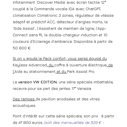
Infotainment ‘Discover Media’ avec écran tactile 12″
couplé à la Commande vocale IDA avec ChatGPT,
climatisation Climatronic 3 zones, régulateur de vitesse
adaptif et prédictif ACC, détecteur d’angles morts, le
‘Side Assist’, l’Assistant de maintien de ligne, l’App-
Connect sans fil, le double-chargeur induction et 10
couleurs d’Eclairage d’ambiance. Disponible à partir de
50 800 €.
Si on y ajoute le Pack confort, vous serez équipé du
Keyless Advanced
, du
coffre à ouverture électrique
, de
l’
Aide au stationnement
et du
Park Assist Pro
La
version VW EDITION
, une série spéciale imbattable,
recevra pour sa part des jantes 17″ Venezia
Des rampes
de pavillon anodisées et des vitres
acoustiques.
Point d’intérêt sur cette série spéciale, son prix : à partir
de 47 800 euros
(soit des mensualités de 529 € –