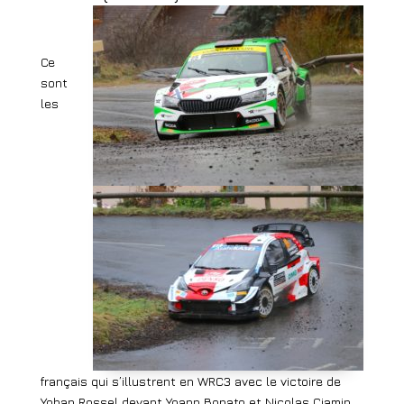
Ce
sont
les
français qui s’illustrent en WRC3 avec le victoire de
Yohan Rossel devant Yoann Bonato et Nicolas Ciamin