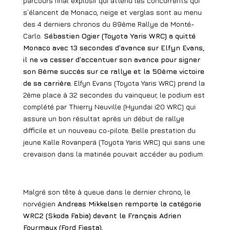
parcours final explosif qui attend les concurrents qui
s’élancent de Monaco, neige et verglas sont au menu
des 4 derniers chronos du 89ème Rallye de Monté-
Carlo.
Sébastien Ogier (Toyota Yaris WRC) a quitté
Monaco avec 13 secondes d’avance sur Elfyn Evans,
il ne va cesser d’accentuer son avance pour signer
son 8ème succès sur ce rallye et la 50ème victoire
de sa carrière.
Elfyn Evans (Toyota Yaris WRC) prend la
2ème place à 32 secondes du vainqueur, le podium est
complété par Thierry Neuville (Hyundai i20 WRC) qui
assure un bon résultat après un début de rallye
difficile et un nouveau co-pilote. Belle prestation du
jeune Kalle Rovanperä (Toyota Yaris WRC) qui sans une
crevaison dans la matinée pouvait accéder au podium.
Malgré son tête à queue dans le dernier chrono, le
norvégien
Andreas Mikkelsen remporte la catégorie
WRC2 (Skoda Fabia) devant le Français Adrien
Fourmaux (Ford Fiesta).