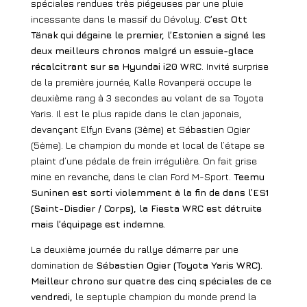
spéciales rendues très piégeuses par une pluie
incessante dans le massif du Dévoluy.
C’est Ott
Tänak qui dégaine le premier, l’Estonien a signé les
deux meilleurs chronos malgré un essuie-glace
récalcitrant sur sa Hyundai i20 WRC
. Invité surprise
de la première journée, Kalle Rovanperä occupe le
deuxième rang à 3 secondes au volant de sa Toyota
Yaris. Il est le plus rapide dans le clan japonais,
devançant Elfyn Evans (3ème) et Sébastien Ogier
(5ème). Le champion du monde et local de l’étape se
plaint d’une pédale de frein irrégulière. On fait grise
mine en revanche, dans le clan Ford M-Sport.
Teemu
Suninen est sorti violemment à la fin de dans l’ES1
(Saint-Disdier / Corps), la Fiesta WRC est détruite
mais l’équipage est indemne.
La deuxième journée du rallye démarre par une
domination de
Sébastien Ogier (Toyota Yaris WRC).
Meilleur chrono sur quatre des cinq spéciales de ce
vendredi,
le septuple champion du monde prend la