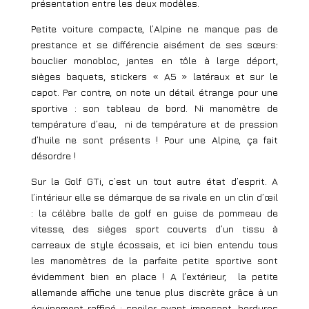
présentation entre les deux modèles.
Petite voiture compacte, l’Alpine ne manque pas de
prestance et se différencie aisément de ses sœurs:
bouclier monobloc, jantes en tôle à large déport,
sièges baquets, stickers « A5 » latéraux et sur le
capot. Par contre, on note un détail étrange pour une
sportive : son tableau de bord. Ni manomètre de
température d’eau, ni de température et de pression
d’huile ne sont présents ! Pour une Alpine, ça fait
désordre !
Sur la Golf GTi, c’est un tout autre état d’esprit. A
l’intérieur elle se démarque de sa rivale en un clin d’œil
: la célèbre balle de golf en guise de pommeau de
vitesse, des sièges sport couverts d’un tissu à
carreaux de style écossais, et ici bien entendu tous
les manomètres de la parfaite petite sportive sont
évidemment bien en place ! A l’extérieur, la petite
allemande affiche une tenue plus discrète grâce à un
équipement raffiné : spoiler avant imposant, bordures