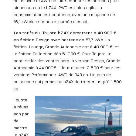
poids avec le AWD se fait sentir sur les portions plus
sinueuses ou le bZ4X
2WD est plus agile. La
consommation est contenue, avec une moyenne de
16,1 kWh/km sur notre journée d’essai.
Les tarifs du
Toyota bZ4X démarrent à 40 900 €
en finition Design avec batterie de 57,7 kWh
. La
finition
Lounge, Grande Autonomie est à 48 900 €, et
la finition Collection dès 51 900 €. Pour Toyota, le
best-seller des ventes sera la version Design, Grande
Autonomie à 44 900€. Il faut ajouter
2 500 € pour les
versions Performance
AWD de 343 ch. Un gain de
puissance qui permet au bZ4X de tracter jusqu’à 1 500
kg.
Toyota
a réussi
son pari
de
mettre
le bZ4X