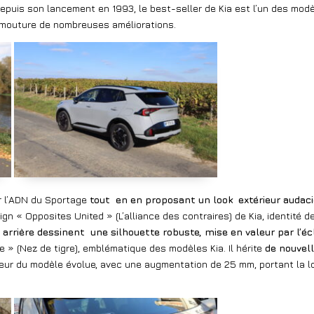
depuis son lancement en 1993, le best-seller de Kia est l’un des m
 mouture de nombreuses améliorations.
er l’ADN du Sportage
tout
en en proposant un look
extérieur audaci
gn « Opposites United » (L’alliance des contraires) de Kia, identité 
 arrière dessinent
une silhouette robuste, mise en valeur par l’é
e » (Nez de tigre), emblématique des modèles Kia. Il hérite
de nouvell
ueur du modèle évolue, avec une augmentation de 25 mm, portant la 