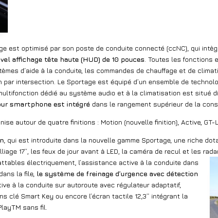
ge est optimisé par son poste de conduite connecté (ccNC), qui intèg
uvel affichage tête haute (HUD) de 10 pouces
. Toutes les fonctions 
èmes d’aide à la conduite, les commandes de chauffage et de climati
on par intersection. Le Sportage est équipé d’un ensemble de technol
tifonction dédié au système audio et à la climatisation est situé di
our smartphone est intégré
dans le rangement supérieur de la cons
e autour de quatre finitions : Motion (nouvelle finition), Active, GT-
on
, qui est introduite dans la nouvelle gamme Sportage, une riche dot
age 17’’, les feux de jour avant à LED, la caméra de recul et les rada
attables électriquement, l’assistance active à la conduite dans
ans la file,
le système de freinage d’urgence avec détection
tive à la conduite sur autoroute avec régulateur adaptatif,
ns clé Smart Key ou encore l’écran tactile 12,3’’ intégrant la
layTM sans fil.