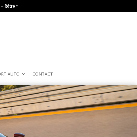
– Rétro :::
ORT AUTO
CONTACT