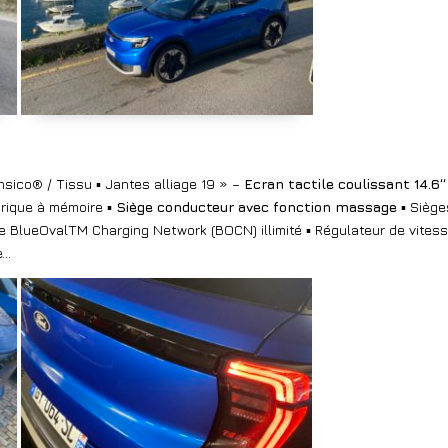
nsico® / Tissu ▪ Jantes alliage 19 » –
Ecran tactile coulissant 14.6
trique à mémoire ▪
Siège conducteur avec fonction massage
▪ Siège
 BlueOvalTM Charging Network (BOCN) illimité ▪ Régulateur de vitesse
e…