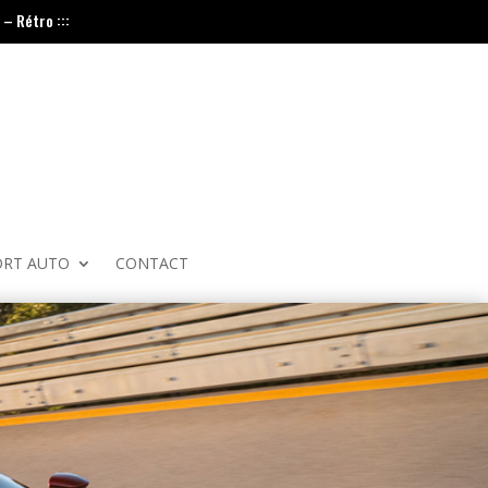
– Rétro :::
ORT AUTO
CONTACT