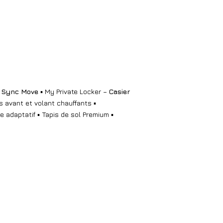
‘‘ Sync Move
▪ My Private Locker –
Casier
s avant et volant chauffants ▪
 adaptatif ▪ Tapis de sol Premium ▪