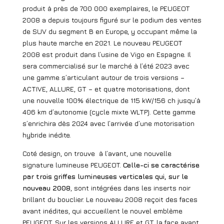
produit à près de 700 000 exemplaires, le PEUGEOT
2008 a depuis toujours figuré sur le podium des ventes
de SUV du segment B en Europe, y occupant même la
plus haute marche en 2021. Le nouveau PEUGEOT
2008 est produit dans l’usine de Vigo en Espagne. Il
sera commercialisé sur le marché à l’été 2023 avec
une gamme s’articulant autour de trois versions –
ACTIVE, ALLURE, GT – et quatre motorisations, dont
une nouvelle 100% électrique de 115 kW/156 ch jusqu’à
406 km d’autonomie (cycle mixte WLTP). Cette gamme
s’enrichira dès 2024 avec l’arrivée d’une motorisation
hybride inédite.
Coté design, on trouve
à l’avant, une nouvelle
signature lumineuse PEUGEOT.
Celle-ci se caractérise
par trois griffes lumineuses verticales qui, sur le
nouveau 2008
, sont intégrées dans les inserts noir
brillant du bouclier. Le nouveau 2008 reçoit des faces
avant inédites, qui accueillent le nouvel emblème
PEUGEOT. Sur les versions ALLURE et GT, la face avant