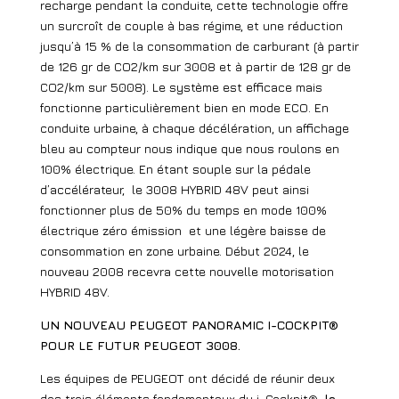
recharge pendant la conduite, cette technologie offre
un surcroît de couple à bas régime, et une réduction
jusqu’à 15 % de la consommation de carburant (à partir
de 126 gr de CO2/km sur 3008 et à partir de 128 gr de
CO2/km sur 5008). Le système est efficace mais
fonctionne particulièrement bien en mode ECO. En
conduite urbaine, à chaque décélération, un affichage
bleu au compteur nous indique que nous roulons en
100% électrique. En étant souple sur la pédale
d’accélérateur,
le 3008 HYBRID 48V peut ainsi
fonctionner plus de 50% du temps en mode 100%
électrique zéro émission
et une légère baisse de
consommation en zone urbaine. Début 2024, le
nouveau 2008 recevra cette nouvelle motorisation
HYBRID 48V.
UN NOUVEAU PEUGEOT PANORAMIC I-COCKPIT®
POUR LE FUTUR PEUGEOT 3008.
Les équipes de PEUGEOT ont décidé de réunir deux
des trois éléments fondamentaux du i-Cockpit®,
le