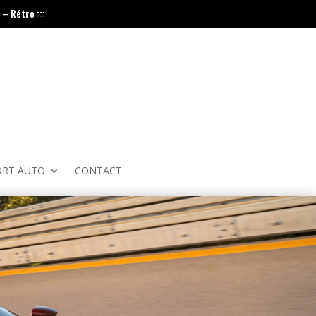
– Rétro :::
ORT AUTO
CONTACT