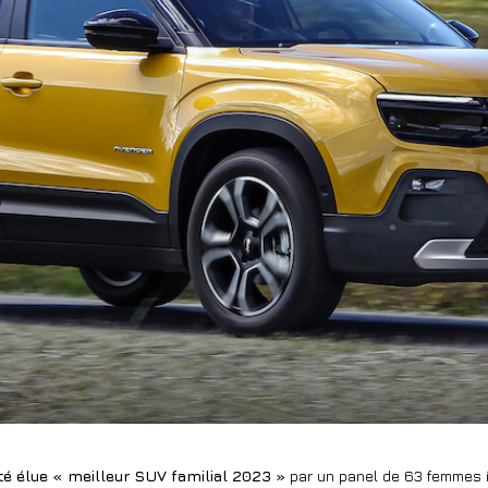
té élue « meilleur SUV familial 2023 »
par un panel de 63 femmes 