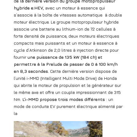
d
e la dernière version du groupe motopropulseur
hybride e:HEV,
avec un moteur à essence qui
s’associe à la boîte de vitesses automatique
à double
moteur électrique. Le groupe motopropulseur hybride
associe une batterie au lithium-ion de 72 cellules à
forte densité de puissance, deux moteurs électriques
compacts mais puissants et un moteur à essence à
cycle d’Atkinson de 2,0 litres à injection directe pour
fournir
une puissance de 135 kW (184 ch) et
permettre à la Prelude de passer de 0 à 100 km/h
en 8,3 secondes.
Cette dernière version dispose de
l’unité i-MMD (Intelligent Multi Mode Drive) de Honda
qui abrite le moteur de propulsion et le générateur sur
le même axe et offre un couple impressionnant de 315
Nm.
L’i-MMD propose trois modes différents
: un
mode de conduite EV purement électrique alimenté par
la