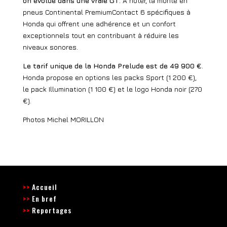
on évolue dans une vraie GT
. A noter, la monte en
pneus Continental PremiumContact 6 spécifiques à
Honda qui offrent une adhérence et un confort
exceptionnels tout en contribuant à réduire les
niveaux sonores.
Le tarif unique de la Honda Prelude est de 49 900 €
.
Honda propose en options les packs Sport
(1 200 €),
le pack Illumination (1 100 €) et le logo Honda noir (270
€).
Photos Michel MORILLON
>>
Accueil
>>
En bref
>>
Reportages