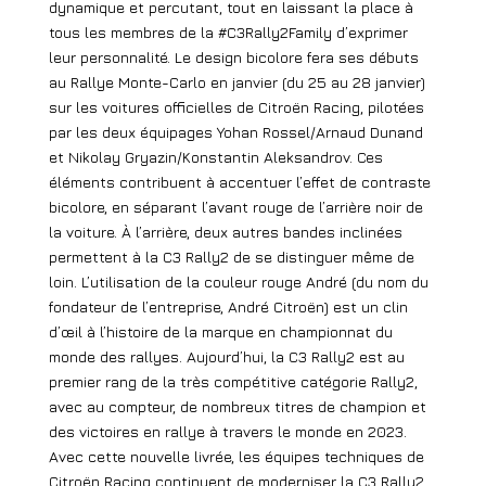
dynamique et percutant, tout en laissant la place à
tous les membres de la #C3Rally2Family d’exprimer
leur personnalité. Le design bicolore fera ses débuts
au Rallye Monte-Carlo en janvier (du 25 au 28 janvier)
sur les voitures officielles de Citroën Racing, pilotées
par les deux équipages Yohan Rossel/Arnaud Dunand
et Nikolay Gryazin/Konstantin Aleksandrov. Ces
éléments contribuent à accentuer l’effet de contraste
bicolore, en séparant l’avant rouge de l’arrière noir de
la voiture. À l’arrière, deux autres bandes inclinées
permettent à la C3 Rally2 de se distinguer même de
loin. L’utilisation de la couleur rouge André (du nom du
fondateur de l’entreprise, André Citroën) est un clin
d’œil à l’histoire de la marque en championnat du
monde des rallyes. Aujourd’hui, la C3 Rally2 est au
premier rang de la très compétitive catégorie Rally2,
avec au compteur, de nombreux titres de champion et
des victoires en rallye à travers le monde en 2023.
Avec cette nouvelle livrée, les équipes techniques de
Citroën Racing continuent de moderniser la C3 Rally2