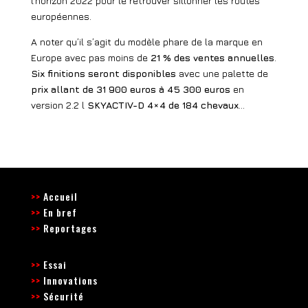
l’horizon 2022 pour le retrouver sillonner les routes
européennes.
A noter qu’il s’agit du modèle phare de la marque en
Europe avec pas moins de
21 % des ventes annuelles
.
Six finitions seront disponibles
avec une palette de
prix allant de 31 900 euros à 45 300 euros
en
version 2.2 l
SKYACTIV-D 4×4 de 184 chevaux
…
>>
Accueil
>>
En bref
>>
Reportages
>>
Essai
>>
Innovations
>>
Sécurité